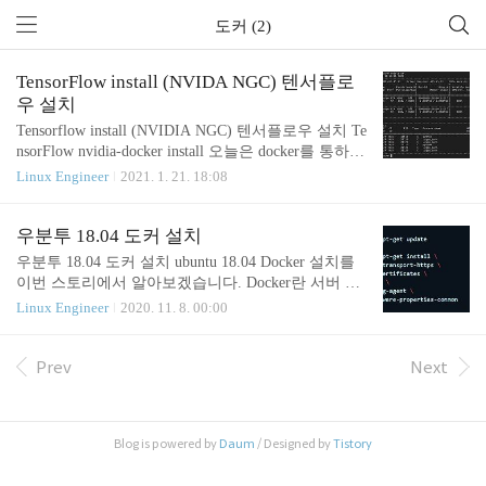
도커 (2)
TensorFlow install (NVIDA NGC) 텐서플로
우 설치
Tensorflow install (NVIDIA NGC) 텐서플로우 설치 Te
nsorFlow nvidia-docker install 오늘은 docker를 통하여
간단하게 tensorflow를 설치해보겠습니다. 도커를 이
Linux Engineer
2021. 1. 21. 18:08
용해서 텐서플로우를 사용하실 거라면, 엔비디아 드
라이버, 도커-ce, nvidia-docker만 설치를 하면 됩니다.
엔비디아 드라이버 설치 엔비디아 드라이버를 설치
우분투 18.04 도커 설치
하는 가장 간단한 방법은 레포지터를 추가하여 설치
우분투 18.04 도커 설치 ubuntu 18.04 Docker 설치를
하는 방법입니다. 설치하고자 하는 서버가 가 인터넷
이번 스토리에서 알아보겠습니다. Docker란 서버 OS
에 연결되어 있다면 아래와 같이 진행하면 됩니다.
에서 다양한 애플리케이션을 실행할 수 있는 환경을
Linux Engineer
2020. 11. 8. 00:00
테스트 OS는 ubuntu 16.04.7 LTS server 입니다. 그래
컨테이너라는 가상 환경으로 실행할 수 있게 해주는
픽카드 즉, GPU는 RTX 3090입니다. root@ubuntu:~#
컨테이너 기반 오픈소스 가상화 플랫폼입니다. 설명
apt-add-repository p..
이 좀 난해합니다. 서버 OS 안에 격리된 가상 환경을
Prev
Next
만들어서 그 안에서 프로그램을 실행할 수 있게 해주
는 플랫폼이라고 생각하시면 됩니다. 굳이 서버 OS
에 프로그램과 그 프로그램을 구동시키기 위한 기반
Blog is powered by
Daum
/ Designed by
Tistory
프로그램을 설치하지 않아도 되겠습니다. 이미 컨테
이너 안에 구축이 되어있기 때문에 컨테이너에 접속