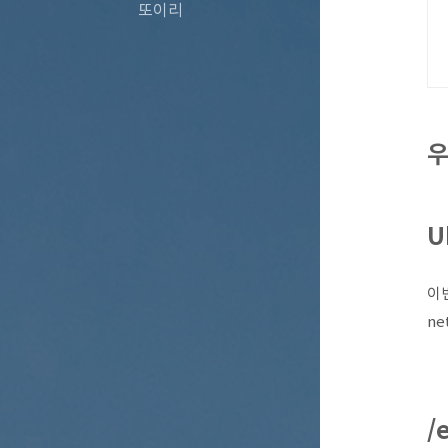
또이리
우
U
이번
ne
/