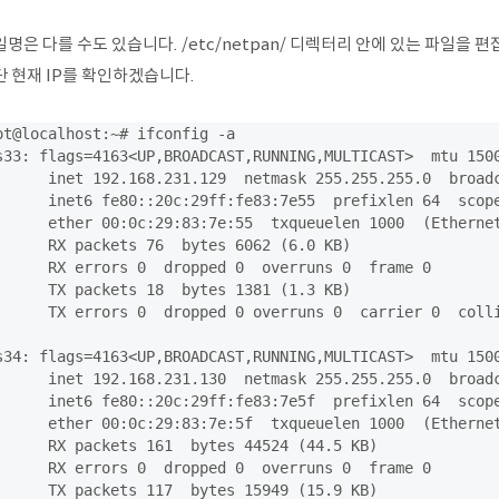
명은 다를 수도 있습니다. /etc/netpan/ 디렉터리 안에 있는 파일을 
단 현재 IP를 확인하겠습니다.
ot@localhost:~# ifconfig -a

s33: flags=4163<UP,BROADCAST,RUNNING,MULTICAST>  mtu 1500
      inet 192.168.231.129  netmask 255.255.255.0  broadc
      inet6 fe80::20c:29ff:fe83:7e55  prefixlen 64  scope
      ether 00:0c:29:83:7e:55  txqueuelen 1000  (Ethernet
      RX packets 76  bytes 6062 (6.0 KB)

      RX errors 0  dropped 0  overruns 0  frame 0

      TX packets 18  bytes 1381 (1.3 KB)

      TX errors 0  dropped 0 overruns 0  carrier 0  colli
s34: flags=4163<UP,BROADCAST,RUNNING,MULTICAST>  mtu 1500
      inet 192.168.231.130  netmask 255.255.255.0  broadc
      inet6 fe80::20c:29ff:fe83:7e5f  prefixlen 64  scope
      ether 00:0c:29:83:7e:5f  txqueuelen 1000  (Ethernet
      RX packets 161  bytes 44524 (44.5 KB)

      RX errors 0  dropped 0  overruns 0  frame 0

      TX packets 117  bytes 15949 (15.9 KB)
